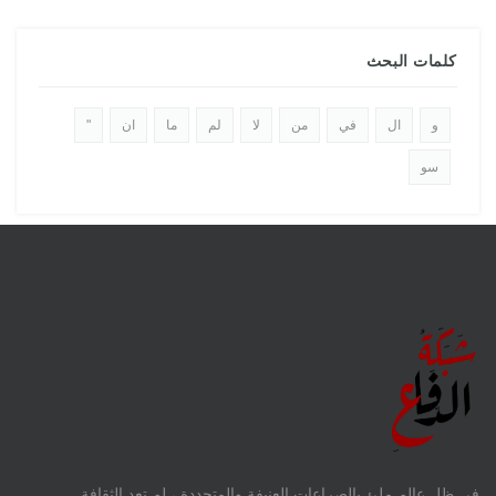
كلمات البحث
و
ال
في
من
لا
لم
ما
ان
"
سو
فى ظل عالم ملئ بالصراعات العنيفة والمتجددة ، لم تعد الثقافة