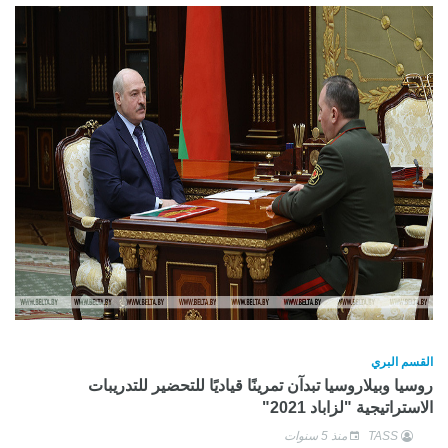
القسم البري
روسيا وبيلاروسيا تبدآن تمرينًا قياديًا للتحضير للتدريبات
الاستراتيجية "لزاباد 2021"
TASS
منذ 5 سنوات