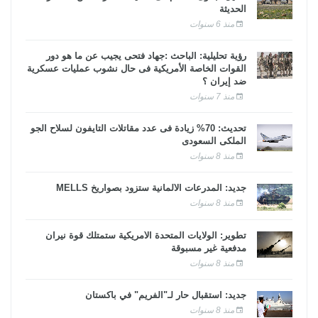
الحديثة
منذ 6 سنوات
رؤية تحليلية: الباحث :جهاد فتحى يجيب عن ما هو دور
القوات الخاصة الأمريكية فى حال نشوب عمليات عسكرية
ضد إيران ؟
منذ 7 سنوات
تحديث: 70% زيادة فى عدد مقاتلات التايفون لسلاح الجو
الملكى السعودى
منذ 8 سنوات
جديد: المدرعات الألمانية ستزود بصواريخ MELLS
منذ 8 سنوات
تطوير: الولايات المتحدة الأمريكية ستمتلك قوة نيران
مدفعية غير مسبوقة
منذ 8 سنوات
جديد: استقبال حار لـ"الفريم" في باكستان
منذ 8 سنوات