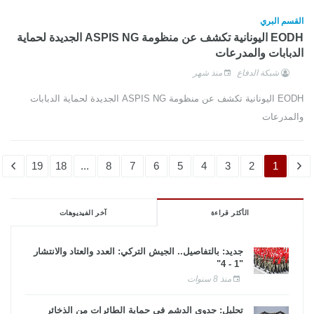
القسم البري
EODH اليونانية تكشف عن منظومة ASPIS NG الجديدة لحماية
الدبابات والمدرعات
شبكة الدفاع
منذ شهر
EODH اليونانية تكشف عن منظومة ASPIS NG الجديدة لحماية الدبابات
والمدرعات
19
18
...
8
7
6
5
4
3
2
1
الأكثر قراءة
آخر الفيديوهات
جديد: بالتفاصيل.. الجيش التركي: العدد والعتاد والانتشار
"1 - 4"
منذ 8 سنوات
تحليل: جدوى الدشم فى حماية الطائرات من الذخائر