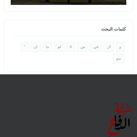
كلمات البحث
و
ال
في
من
لا
لم
ما
ان
"
سو