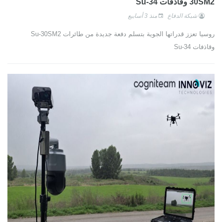
30SM2 وقاذفات Su-34
شبكة الدفاع
منذ 3 أسابيع
روسيا تعزز قدراتها الجوية بتسلم دفعة جديدة من طائرات Su-30SM2
وقاذفات Su-34